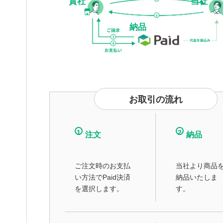
貴社
当社
納品
お取引の流れ
1
2
注文
納品
ご注文時のお支払
当社より商品
い方法でPaid決済
納品いたしま
を選択します。
す。