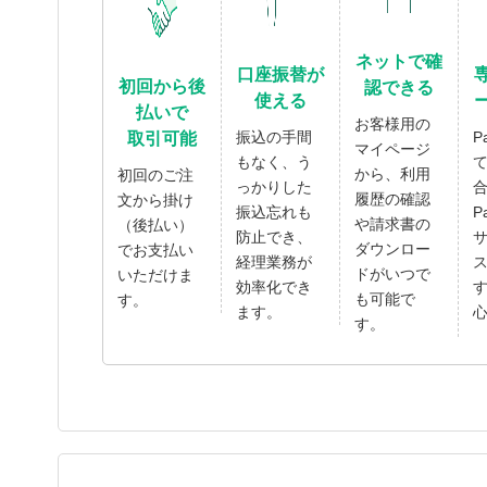
ネットで確
口座振替が
初回から後
認できる
使える
払いで
お客様用の
振込の手間
P
取引可能
マイページ
もなく、う
から、利用
初回のご注
っかりした
履歴の確認
文から掛け
振込忘れも
P
や請求書の
（後払い）
防止でき、
ダウンロー
でお支払い
経理業務が
ドがいつで
いただけま
効率化でき
も可能で
す。
ます。
す。